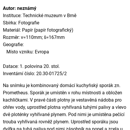
Autor: neznámý
Instituce: Technické muzeum v Brně
Sbírka: Fotografie
Materiál: Papír (papír fotografický)
Rozměr: v=110mm; š=167mm
Geografie:
Místo vzniku: Evropa
Datace: 1. polovina 20. stol.
Inventární číslo: 20.30-01725/2
Na snímku je kombinovaný domácí kuchyňský sporák zn.
Prometheus. Sporák je umístěn v rohu místnosti a obložen
kachličkami. V pravé části plotny je vestavěná nádoba pro
ohřev vody, uprostřed plotna vyhřívaná tuhými palivy a vlevo
dvě ploténky vyhřívané plynem. Pod nimi je umístěna pečící
trouba vyhřívaná rovněž plynem. Uprostřed sporáku jsou
dvířka na tuhá paliva,pod nimi zásobník na popel a zcela u