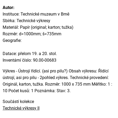
Autor:
Instituce: Technické muzeum v Brně
Sbírka: Technické výkresy
Materiál: Papír (original; karton; tužka)
Rozměr: d=1000mm; š=735mm
Geografie:
Datace: přelom 19. a 20. stol.
Inventární číslo: 90.00-00683
Výkres - Ústrojí řídící. (asi pro pilu?) Obsah výkresu: Řídící
ústrojí, asi pro pilu - 2pohled.výkres. Technické provedení:
Originál, karton, tužka. Rozměr: 1000 x 735 mm Měřítko: 1 :
10 Počet kusů: 1 Poznámka: Stav: 3.
Součástí kolekce
Technické výkresy II