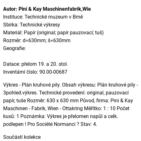
Autor: Pini & Kay Maschinenfabrik,Wie
Instituce: Technické muzeum v Brně
Sbírka: Technické výkresy
Materiál: Papír (original; papír pauzovací; tuš)
Rozměr: d=630mm; š=630mm
Geografie:
Datace: přelom 19. a 20. stol.
Inventární číslo: 90.00-00687
Výkres - Plán kruhové pily. Obsah výkresu: Plán kruhové pily -
3pohled.výkres. Technické provedení: original, pauzovací
papír, tuše Rozměr: 630 x 630 mm Původ, firma: Pini & Kay
Maschinen - Fabrik, Wien - Ottakring Měřítko: 1 : 10 Počet
kusů: 1 Poznámka: Výkres je přelomen napůl a celk.
podlepen ! Pro Société Normanci ? Stav: 4.
Součástí kolekce