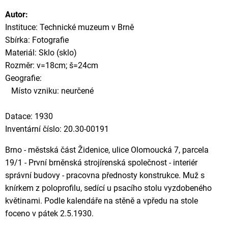
Autor:
Instituce: Technické muzeum v Brně
Sbírka: Fotografie
Materiál: Sklo (sklo)
Rozměr: v=18cm; š=24cm
Geografie:
Místo vzniku: neurčené
Datace: 1930
Inventární číslo: 20.30-00191
Brno - městská část Židenice, ulice Olomoucká 7, parcela
19/1 - První brněnská strojírenská společnost - interiér
správní budovy - pracovna přednosty konstrukce. Muž s
knírkem z poloprofilu, sedící u psacího stolu vyzdobeného
květinami. Podle kalendáře na stěně a vpředu na stole
foceno v pátek 2.5.1930.