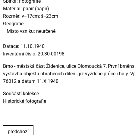
Sbírka: Fotografie
Materiál: papír (papír)
Rozměr: v=17cm; š=23cm
Geografie:
Místo vzniku: neurčené
Datace: 11.10.1940
Inventární číslo: 20.30-00198
Brno - městská část Židenice, ulice Olomoucká 7, První brněnsk
výstavba objektu obráběcích dílen - již vyzděné průčelí haly. 
76012 a datum 11.X.1940.
Součástí kolekce
Historické fotografie
předchozí