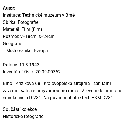
Autor:
Instituce: Technické muzeum v Brně
Sbírka: Fotografie
Materiál: Film (film)
Rozměr: v=18cm; š=24cm
Geografie:
Místo vzniku: Evropa
Datace: 11.3.1943
Inventární číslo: 20.30-00362
Brno - Křižíkova 68 - Královopolská strojírna - sanitární
zázemí - šatna s umývárnou pro muže. V levém dolním rohu
snímku číslo D 281. Na původní obálce text: BKM D281.
Součástí kolekce
Historické fotografie