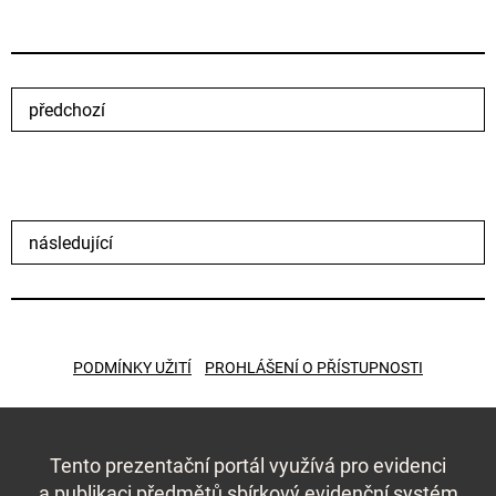
předchozí
následující
PODMÍNKY UŽITÍ
PROHLÁŠENÍ O PŘÍSTUPNOSTI
Tento prezentační portál využívá pro evidenci
a publikaci předmětů
sbírkový evidenční systém