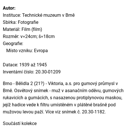
Autor:
Instituce: Technické muzeum v Brně
Sbírka: Fotografie
Materiál: Film (film)
Rozměr: v=24cm; š=18cm
Geografie:
Místo vzniku: Evropa
Datace: 1939 až 1945
Inventární číslo: 20.30-01209
Brno - Bělidla 2 (21?) - Viktoria, a.s. pro gumový průmysl v
Brně. Osvětový snímek - muž v asanačním oděvu, gumových
rukavicích a gumácích, s nasazenou protiplynovou maskou,
jejíž hadice vede k filtru umístěném v plátěné brašně pod
mužovou levou paží. Více viz snímek č. 20.30-1182.
Součástí kolekce