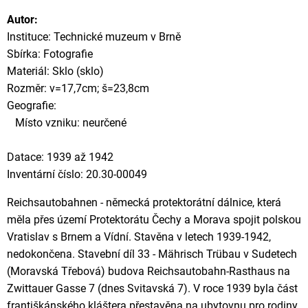
Autor:
Instituce: Technické muzeum v Brně
Sbírka: Fotografie
Materiál: Sklo (sklo)
Rozměr: v=17,7cm; š=23,8cm
Geografie:
Místo vzniku: neurčené
Datace: 1939 až 1942
Inventární číslo: 20.30-00049
Reichsautobahnen - německá protektorátní dálnice, která
měla přes území Protektorátu Čechy a Morava spojit polskou
Vratislav s Brnem a Vídní. Stavěna v letech 1939-1942,
nedokončena. Stavební díl 33 - Mährisch Trübau v Sudetech
(Moravská Třebová) budova Reichsautobahn-Rasthaus na
Zwittauer Gasse 7 (dnes Svitavská 7). V roce 1939 byla část
františkánského kláštera přestavěna na ubytovnu pro rodiny