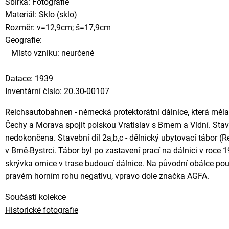
Sbírka: Fotografie
Materiál: Sklo (sklo)
Rozměr: v=12,9cm; š=17,9cm
Geografie:
Místo vzniku: neurčené
Datace: 1939
Inventární číslo: 20.30-00107
Reichsautobahnen - německá protektorátní dálnice, která měla
Čechy a Morava spojit polskou Vratislav s Brnem a Vídní. Sta
nedokončena. Stavební díl 2a,b,c - dělnický ubytovací tábor 
v Brně-Bystrci. Tábor byl po zastavení prací na dálnici v roce
skrývka ornice v trase budoucí dálnice. Na původní obálce pouze
pravém horním rohu negativu, vpravo dole značka AGFA.
Součástí kolekce
Historické fotografie