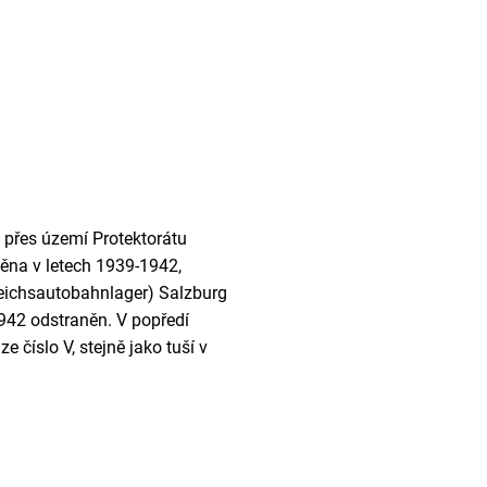
 přes území Protektorátu
věna v letech 1939-1942,
(Reichsautobahnlager) Salzburg
 1942 odstraněn. V popředí
 číslo V, stejně jako tuší v