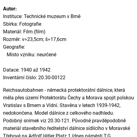
Autor:
Instituce: Technické muzeum v Brně
Sbírka: Fotografie
Materiál: Film (film)
Rozměr: v=23,5cm; š=17,6cm
Geografie:
Místo vzniku: neurčené
Datace: 1940 až 1942
Inventární číslo: 20.30-00122
Reichsautobahnen - německá protektorátní dálnice, která
měla přes území Protektorátu Čechy a Morava spojit polskou
Vratislav s Brnem a Vídní. Stavěna v letech 1939-1942,
nedokončena. Model dálnice z celkového nadhledu.
Podobný snímek viz 20.30-121. Původně pravděpodobně
materiál stavebního ředitelství dálnice sídlícího v Moravské
Třebové na Adfolf Hitler Platz 1 (dnes náměstí T.G.