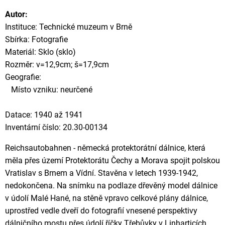
Autor:
Instituce: Technické muzeum v Brně
Sbírka: Fotografie
Materiál: Sklo (sklo)
Rozměr: v=12,9cm; š=17,9cm
Geografie:
Místo vzniku: neurčené
Datace: 1940 až 1941
Inventární číslo: 20.30-00134
Reichsautobahnen - německá protektorátní dálnice, která
měla přes území Protektorátu Čechy a Morava spojit polskou
Vratislav s Brnem a Vídní. Stavěna v letech 1939-1942,
nedokončena. Na snímku na podlaze dřevěný model dálnice
v údolí Malé Hané, na stěně vpravo celkové plány dálnice,
uprostřed vedle dveří do fotografií vnesené perspektivy
dálničního mostu přes údolí říčky Třebůvky v Linharticích