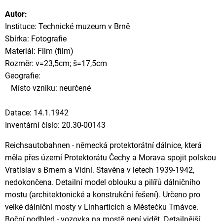
Autor:
Instituce: Technické muzeum v Brně
Sbírka: Fotografie
Materiál: Film (film)
Rozměr: v=23,5cm; š=17,5cm
Geografie:
Místo vzniku: neurčené
Datace: 14.1.1942
Inventární číslo: 20.30-00143
Reichsautobahnen - německá protektorátní dálnice, která
měla přes území Protektorátu Čechy a Morava spojit polskou
Vratislav s Brnem a Vídní. Stavěna v letech 1939-1942,
nedokončena. Detailní model oblouku a pilířů dálničního
mostu (architektonické a konstrukční řešení). Určeno pro
velké dálniční mosty v Linharticích a Městečku Trnávce.
Boční podhled - vozovka na mostě není vidět. Detailnější