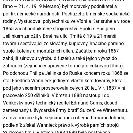
Brno – 21. 4. 1919 Merano) byl moravský podnikatel a
politik německé národnosti. Pocházel z brněnské soukenické
rodiny. Vystudoval polytechniku ve Vídni a Karlsruhe a v roce
1865 začal podnikat ve strojírenství. Spolu s Philipem
Jellinkem založil v Brně na ulici Trnitá č.19 a 21 menší
továrnu sestávající ze slévárny, kuplovny, hnacího parního
stroje, kotelny a montážních dílen. Začátkem roku 1867
zahájili sériovou výrobu difuzérů a také jejich vývoz do
zahraničí (zejména v upravené formě pro cukrovou třtinu).
Po odchodu Philipa Jellinka do Ruska koncem roku 1868 se
stal Friedrich Wannieck jediným vlastníkem továrny, která
pod jeho vedením prosperovala celých 20 let. V r. 1887 v ní
pracovalo 250 dělníků. V březnu 1888 nastoupil do
Vaňkovky nový technický ředitel Edmund Gams, dosud
zaměstnaný u švýcarské firmy bratří Sulzerů ve Winterthuru.
Za dva měsíce byla sepsána mezi oběma firmami dohoda,
podle níž získal Wannieck právo k výrobě parních strojů
Sulzerova typu. V letech 1888-1889 byla postavena