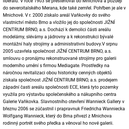
liberálů. V roce 1903 se přestěhoval do Mnichova a později
do severoitalského Merana, kde také zemřel. Pohřben je ale v
Mnichově. V r. 2000 získalo areál Vaňkovky do svého
vlastnictví město Brno a vložilo jej do společnosti JIŽNÍ
CENTRUM BRNO, a.s. Dochází k demolici části areálu
modelárny, slévárny a jádrovny a k rekonstrukci bývalé
montážní haly strojírny a administrativní budovy.V srpnu
2005 uzavřela společnost JIŽNÍ CENTRUM BRNO, a.s.
smlouvu o pronájmu rekonstruované strojírny pro galerii
moderního umění s firmou Mediagate. Prostředky na
náročnou revitalizaci obou historicky cenných objektů
získala společnost JIŽNÍ CENTRUM BRNO, a.s. prodejem
západní časti areálu společnosti ECE, která tyto pozemky
využila pro výstavbu společenského a nákupního centra
Galerie Vaňkovka. Slavnostního otevření Wannieck Gallery v
březnu 2006 se zúčastnil i prapravnuk Friedricha Wanniecka
Wolfgang Wannieck, který do Brna přivezl z Mnichova
rodinný portrét svého předka a věnoval ho nové galerii.