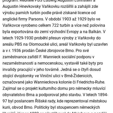
program. Ředitelé PBS Ludwig Augustin Lohnstein a
Augustin Hnevkovsky Vaňkovku rozšířili a zahájili zde
výrobu parních turbín podle právě získané licence od
anglické firmy Parsons. V období 1903 až 1929 bylo ve
Vaňkovce vyrobeno celkem 722 turbín a více než polovina
byla exportována do zemí východní Evropy a na Balkán. V
letech 1929-1930 proběhl přesun výroby z Vaňkovky do
areálu PBS na Olomoucké ulici, areál Vaňkovky byl uzavřen
a v r. 1936 prodán České zbrojovce Brno. Pro své
zaměstnance zařídil F. Wannieck sociální podporu v
nezaměstnanosti a nemocenskou, vystavěl také byty pro
invalidy pracující v jeho továrně. Jedná se o čtyři dosud
stojící dvojdomky ve Viniční ulici v Brně-Židenicích,
označované jako Wannieckova kolonie či Friedrichs-Ruhe.
Zajímal se o projekt kulturního domu pro německy mluvící
obyvatelstvo Brna a podporoval jeho stavbu. V letech 1894-
97 byl poslancem Říšské rady, kde reprezentoval městskou
kurii, obvod Brno. Politicky byl stoupencem německých