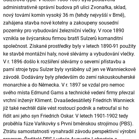
administrativně správní budova při ulici Zvonařka, sklad,
nový tovární komín vysoký 36 m (tehdy nejvyšší v Brně),
zahájena stavba nové kotelny a zakoupeny sousední
pozemky pro vybudování železniční vlečky. V roce 1890
vznikla se švýcarskou firmou bratří Sulzerů komanditní
společnost. Získané prostředky byly v letech 1890-91 použity
ke stavbě montážní haly, nové slévárny a vybudování vlečky.
V r. 1896 došlo k rozšíření slévárny o severní přístavbu a
parní stroje typu Sulzer byly vyráběny už jen ve Wannieckově
závodě. Dodávány byly především do zemí rakouskouherské
monarchie a do Německa. V r. 1897 se vzdal pro nemoc
svého místa Edmund Gams a technické vedení firmy převzal
vrchní inženýr Kliment. Dvaašedesátiletý Friedrich Wannieck
již také nechtěl dále vést rostoucí podnik a netroufal si ho
řídit ani jeho syn Friedrich Oskar. V letech 1901-1902 tedy
proběhla fúze Vaňkovky s První brněnskou strojírnou (PBS).
Ztrátu samostatnosti vynahradil závodu perspektivní výrobní