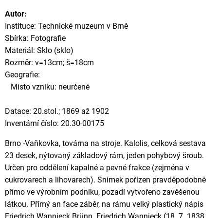
Autor:
Instituce: Technické muzeum v Brně
Sbírka: Fotografie
Materiál: Sklo (sklo)
Rozměr: v=13cm; š=18cm
Geografie:
Místo vzniku: neurčené
Datace: 20.stol.; 1869 až 1902
Inventární číslo: 20.30-00175
Brno -Vaňkovka, továrna na stroje. Kalolis, celková sestava
23 desek, nýtovaný základový rám, jeden pohybový šroub.
Určen pro oddělení kapalné a pevné frakce (zejména v
cukrovarech a lihovarech). Snímek pořízen pravděpodobně
přímo ve výrobním podniku, pozadí vytvořeno zavěšenou
látkou. Přímý an face záběr, na rámu velký plastický nápis
Friedrich Wannieck Brünn. Friedrich Wannieck (18. 7. 1838