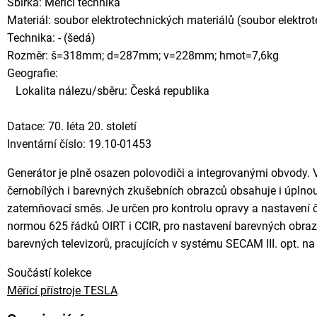
Sbírka: Měřící technika
Materiál: soubor elektrotechnických materiálů (soubor elektrot
Technika: - (šedá)
Rozměr: š=318mm; d=287mm; v=228mm; hmot=7,6kg
Geografie:
Lokalita nálezu/sběru: Česká republika
Datace: 70. léta 20. století
Inventární číslo: 19.10-01453
Generátor je plně osazen polovodiči a integrovanými obvody. 
černobílých i barevných zkušebních obrazců obsahuje i úplno
zatemňovací směs. Je určen pro kontrolu opravy a nastavení č
normou 625 řádků OIRT i CCIR, pro nastavení barevných obraz
barevných televizorů, pracujících v systému SECAM III. opt. n
Součástí kolekce
Měřící přístroje TESLA