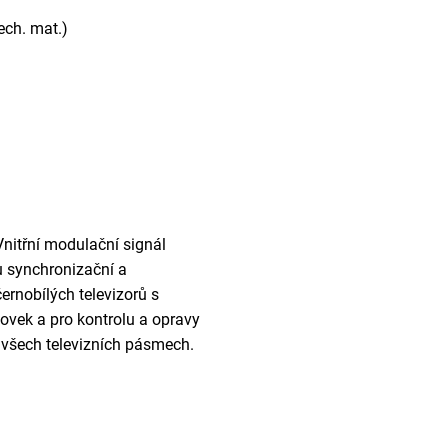
ech. mat.)
Vnitřní modulační signál
u synchronizační a
ernobílých televizorů s
ovek a pro kontrolu a opravy
a všech televizních pásmech.