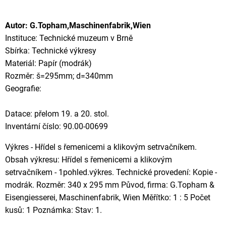
Autor: G.Topham,Maschinenfabrik,Wien
Instituce: Technické muzeum v Brně
Sbírka: Technické výkresy
Materiál: Papír (modrák)
Rozměr: š=295mm; d=340mm
Geografie:
Datace: přelom 19. a 20. stol.
Inventární číslo: 90.00-00699
Výkres - Hřídel s řemenicemi a klikovým setrvačníkem.
Obsah výkresu: Hřídel s řemenicemi a klikovým
setrvačníkem - 1pohled.výkres. Technické provedení: Kopie -
modrák. Rozměr: 340 x 295 mm Původ, firma: G.Topham &
Eisengiesserei, Maschinenfabrik, Wien Měřítko: 1 : 5 Počet
kusů: 1 Poznámka: Stav: 1.