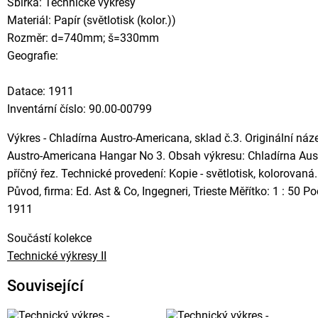
Sbírka: Technické výkresy
Materiál: Papír (světlotisk (kolor.))
Rozměr: d=740mm; š=330mm
Geografie:
Datace: 1911
Inventární číslo: 90.00-00799
Výkres - Chladírna Austro-Americana, sklad č.3. Originální náze
Austro-Americana Hangar No 3. Obsah výkresu: Chladírna Aust
příčný řez. Technické provedení: Kopie - světlotisk, kolorova
Původ, firma: Ed. Ast & Co, Ingegneri, Trieste Měřítko: 1 : 50 
1911
Součástí kolekce
Technické výkresy II
Související