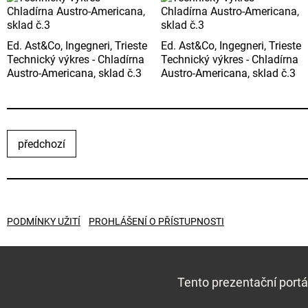
Ed. Ast&Co, Ingegneri, Trieste
Ed. Ast&Co, Ingegneri, Trieste
Technický výkres - Chladírna
Technický výkres - Chladírna
Austro-Americana, sklad č.3
Austro-Americana, sklad č.3
předchozí
PODMÍNKY UŽITÍ
PROHLÁŠENÍ O PŘÍSTUPNOSTI
Tento prezentační portá