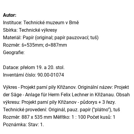
Autor:
Instituce: Technické muzeum v Brně
Sbírka: Technické výkresy
Materiál: Papír (original; papír pauzovací; tuš)
Rozměr: š=535mm; d=887mm
Geografie:
Datace: přelom 19. a 20. stol.
Inventární číslo: 90.00-01074
Výkres - Projekt parní pily Křižanov. Originální název: Projekt
der Säge - Anlage für Herrn Felix Lechner in Křižanau. Obsah
výkresu: Projekt parní pily Křižanov - půdorys + 3 řezy.
Technické provedení: Originál, pauz. papír ("plátno"), tuš
Rozměr: 887 x 535 mm Měřítko: 1 : 100 Počet kusů: 1
Poznámka: Stav: 1.