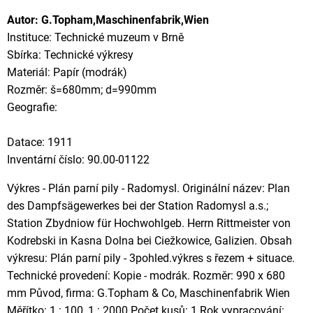
Autor: G.Topham,Maschinenfabrik,Wien
Instituce: Technické muzeum v Brně
Sbírka: Technické výkresy
Materiál: Papír (modrák)
Rozměr: š=680mm; d=990mm
Geografie:
Datace: 1911
Inventární číslo: 90.00-01122
Výkres - Plán parní pily - Radomysl. Originální název: Plan
des Dampfsägewerkes bei der Station Radomysl a.s.;
Station Zbydniow für Hochwohlgeb. Herrn Rittmeister von
Kodrebski in Kasna Dolna bei Ciežkowice, Galizien. Obsah
výkresu: Plán parní pily - 3pohled.výkres s řezem + situace.
Technické provedení: Kopie - modrák. Rozměr: 990 x 680
mm Původ, firma: G.Topham & Co, Maschinenfabrik Wien
Měřítko: 1 : 100, 1 : 2000 Počet kusů: 1 Rok vypracování: