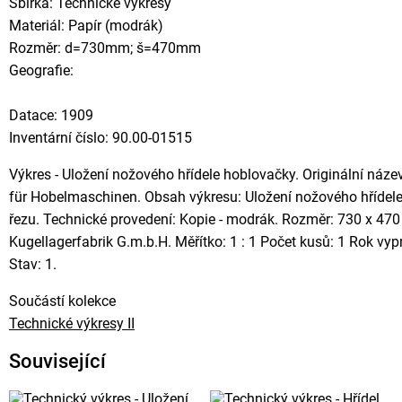
Sbírka: Technické výkresy
Materiál: Papír (modrák)
Rozměr: d=730mm; š=470mm
Geografie:
Datace: 1909
Inventární číslo: 90.00-01515
Výkres - Uložení nožového hřídele hoblovačky. Originální náz
für Hobelmaschinen. Obsah výkresu: Uložení nožového hřídele 
řezu. Technické provedení: Kopie - modrák. Rozměr: 730 x 47
Kugellagerfabrik G.m.b.H. Měřítko: 1 : 1 Počet kusů: 1 Rok v
Stav: 1.
Součástí kolekce
Technické výkresy II
Související