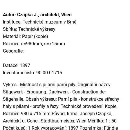
Autor: Czapka J., architekt, Wien
Instituce: Technické muzeum v Brně
Sbírka: Technické výkresy
Materiál: Papír (kopie)
Rozměr: d=980mm; š=715mm
Geografie:
Datace: 1897
Inventární číslo: 90.00-01715
Výkres - Místnost s pilami parní pily. Originální název:
Sägewerk - Erbauung. Dachwerk - Construction der
Sägehalle. Obsah výkresu: Parní pila - konstrukce střechy
haly s pilami - profily a řezy. Technické provedení: Kopie.
Rozměr: 980 x 715 mm Původ, firma: Joseph Czapka,
Architekt u. Conc., Stadtbaumeister, Wien Měřítko: 1 : 50
Počet kusů: 1 Rok vypracování: 1897 Poznámka: Für die