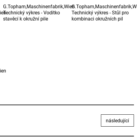
G.Topham,Maschinenfabrik,Wien
G.Topham,Maschinenfabrik,W
ien
Technický výkres - Vodítko
Technický výkres - Stůl pro
stavěcí k okružní pile
kombinaci okružních pil
ien
následující