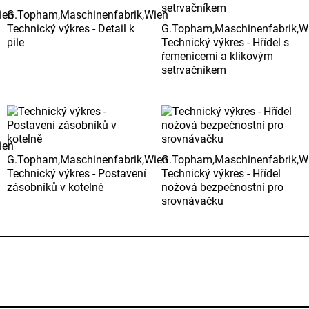
ien
G.Topham,Maschinenfabrik,Wien
Technický výkres - Detail k
G.Topham,Maschinenfabrik,W
pile
Technický výkres - Hřídel s
řemenicemi a klikovým
setrvačníkem
ien
G.Topham,Maschinenfabrik,Wien
G.Topham,Maschinenfabrik,W
Technický výkres - Postavení
Technický výkres - Hřídel
zásobníků v kotelně
nožová bezpečnostní pro
srovnávačku