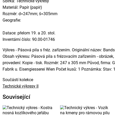
Sbírka: Technické výkresy
Materiál: Papír (papír)
Rozměr: d=247mm; š=305mm
Geografie:
Datace: přelom 19. a 20. stol.
Inventární číslo: 90.00-01746
Výkres - Pásová pila s fréz. zařízením. Originální název: Band
Obsah výkresu: Pásová pila s frézovacím zařízením - obrázek,
provedení: Kopie - tisk. Rozměr: 247 x 305 mm Původ, firma
Fabrik u. Eisengiesserei Wien Počet kusů: 1 Poznámka: Stav: 1
Součástí kolekce
Technické výkresy II
Související