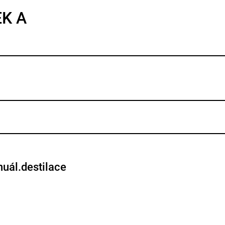
EK A
nuál.destilace