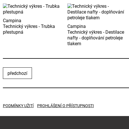
Campina
Technický výkres - Trubka
Campina
přestupná
Technický výkres - Destilace
nafty - doplňování petroleje
tlakem
předchozí
PODMÍNKY UŽITÍ
PROHLÁŠENÍ O PŘÍSTUPNOSTI