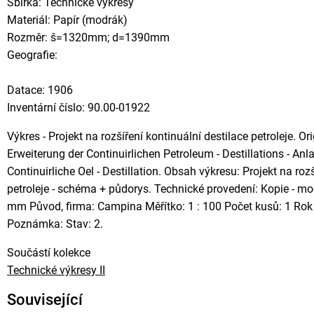
Sbírka: Technické výkresy
Materiál: Papír (modrák)
Rozměr: š=1320mm; d=1390mm
Geografie:
Datace: 1906
Inventární číslo: 90.00-01922
Výkres - Projekt na rozšíření kontinuální destilace petroleje. Ori
Erweiterung der Continuirlichen Petroleum - Destillations - Anl
Continuirliche Oel - Destillation. Obsah výkresu: Projekt na roz
petroleje - schéma + půdorys. Technické provedení: Kopie - m
mm Původ, firma: Campina Měřítko: 1 : 100 Počet kusů: 1 Rok
Poznámka: Stav: 2.
Součástí kolekce
Technické výkresy II
Související