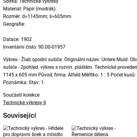
Sbírka: Technické výkresy
Materiál: Papír (modrák)
Rozměr: d=1145mm; š=605mm
Geografie:
Datace: 1902
Inventární číslo: 90.00-01957
Výkres - Žlab spodní sušiče. Originální název: Untere Muld. O
sušiče - 2pohled. výkres s rozvin. pláštěm. Technické provede
1145 x 605 mm Původ, firma: Alfeld Měřítko: 1 : 5 Počet kusů
Poznámka: Stav: 1.
Součástí kolekce
Technické výkresy II
Související