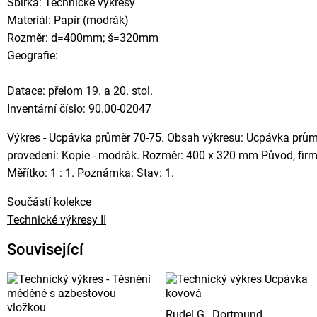
Sbírka: Technické výkresy
Materiál: Papír (modrák)
Rozměr: d=400mm; š=320mm
Geografie:
Datace: přelom 19. a 20. stol.
Inventární číslo: 90.00-02047
Výkres - Ucpávka průměr 70-75. Obsah výkresu: Ucpávka průmě
provedení: Kopie - modrák. Rozměr: 400 x 320 mm Původ, fir
Měřítko: 1 : 1. Poznámka: Stav: 1.
Součástí kolekce
Technické výkresy II
Související
Rudel G., Dortmund