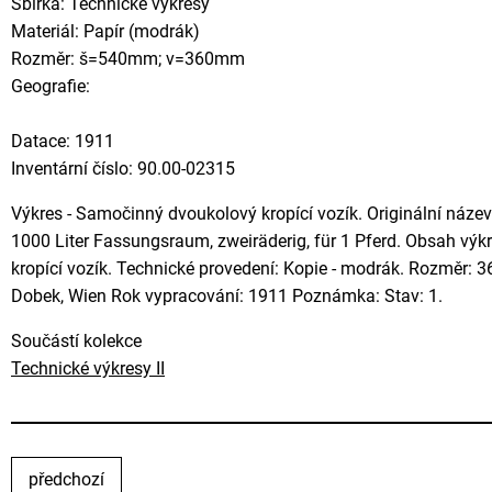
Sbírka: Technické výkresy
Materiál: Papír (modrák)
Rozměr: š=540mm; v=360mm
Geografie:
Datace: 1911
Inventární číslo: 90.00-02315
Výkres - Samočinný dvoukolový kropící vozík. Originální název
1000 Liter Fassungsraum, zweiräderig, für 1 Pferd. Obsah vý
kropící vozík. Technické provedení: Kopie - modrák. Rozměr: 
Dobek, Wien Rok vypracování: 1911 Poznámka: Stav: 1.
Součástí kolekce
Technické výkresy II
předchozí