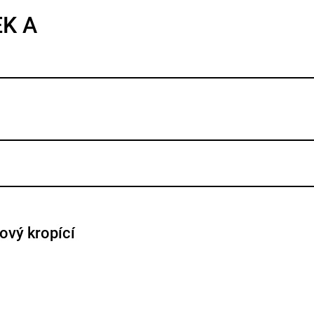
EK A
ový kropící