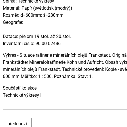
Sbírka: Technické výkresy
Materiál: Papír (světlotisk (modrý))
Rozměr: d=600mm; š=280mm
Geografie:
Datace: přelom 19.stol. až 20.stol.
Inventární číslo: 90.00-02486
Výkres - Situace rafinerie minerálních olejů Frankstadt. Origin
Frankstädter Mineralölraffinerie Kohn und Aufricht. Obsah výkr
minerálních olejů Frankstadt. Technické provedení: Kopie - sv
600 mm Měřítko: 1 : 500. Poznámka: Stav: 1.
Součástí kolekce
Technické výkresy II
předchozí