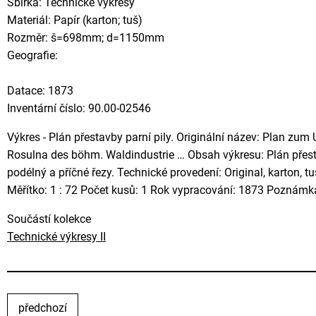
Sbírka: Technické výkresy
Materiál: Papír (karton; tuš)
Rozměr: š=698mm; d=1150mm
Geografie:
Datace: 1873
Inventární číslo: 90.00-02546
Výkres - Plán přestavby parní pily. Originální název: Plan z
Rosulna des böhm. Waldindustrie … Obsah výkresu: Plán přesta
podélný a příčné řezy. Technické provedení: Original, karton,
Měřítko: 1 : 72 Počet kusů: 1 Rok vypracování: 1873 Poznámka
Součástí kolekce
Technické výkresy II
předchozí