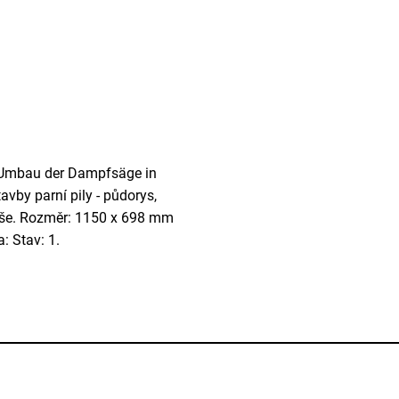
um Umbau der Dampfsäge in
vby parní pily - půdorys,
 tuše. Rozměr: 1150 x 698 mm
: Stav: 1.