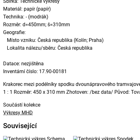
Sbírka: Technické výkresy
Materiál: papír (papír)
Technika: - (modrák)
Rozměr: d=450mm; š=310mm
Geografie:
Místo vzniku: Česká republika (Kolín; Praha)
Lokalita nálezu/sběru: Česká republika
Datace: nezjištěna
Inventární číslo: 17.90-00181
Krakorec mezi podélníky spodku dvounápravového tramvajové
1 : 1 Rozměr: 450 x 310 mm Zhotoven: /bez data/ Původ: Tová
Součástí kolekce
Výkresy MHD
Související