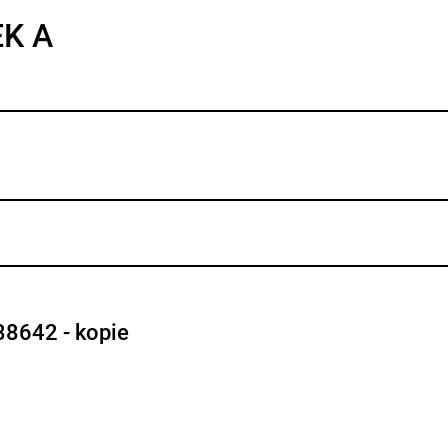
EK A
88642 - kopie