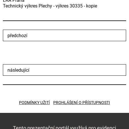
ERA Praha
Technický výkres Plechy - výkres 30335 - kopie
předchozí
následující
PODMÍNKY UŽITÍ
PROHLÁŠENÍ O PŘÍSTUPNOSTI
Tento prezentační portál využívá pro evidenci