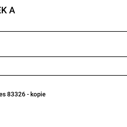
EK A
res 83326 - kopie