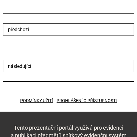
předchozí
následující
PODMÍNKY UŽITÍ
PROHLÁŠENÍ O PŘÍSTUPNOSTI
Tento prezentační portál využívá pro evidenci
a publikaci předmětů
sbírkový evidenční systém