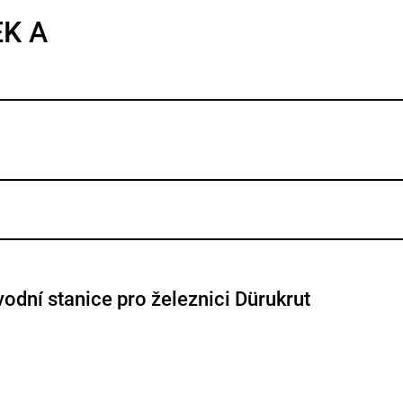
EK A
vodní stanice pro železnici Dürukrut