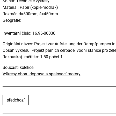
Sbírka: Technické výkresy
Materiál: Papír (kopie-modrák)
Rozměr: d=500mm; š=450mm
Geografie:
Inventární číslo: 16.96-00030
Originální název: Projekt zur Aufstellung der Dampfpumpen in
Obsah výkresu: Projekt parních čerpadel vodní stanice pro žele
Rakousko). měřítko: 1:50 počet 1
Součástí kolekce
Výkresy oboru doprava a spalovací motory
předchozí