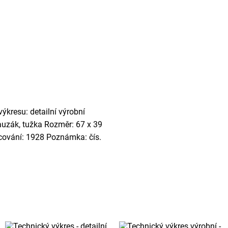
výkresu: detailní výrobní
pauzák, tužka Rozměr: 67 x 39
acování: 1928 Poznámka: čís.