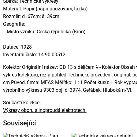
Sbírka: Technické výkresy
Materiál: Papír (papír pauzovací; tužka)
Rozměr: d=67cm; š=39cm
Geografie:
Místo vzniku: Česká republika (Brno)
Datace: 1928
Inventární číslo: 14.90-00512
Kolektor Originální název: GD 13 s děličem λ - Kolektor Obsah 
výkres kolektoru, řez a pohled Technické provedení: originál, 
cm Původ, firma: MEAS Měřítko: 1 : 1 Počet kusů: 1 Rok vypr
výrobního výkresu 9303 obj. č. 3974, Geřábek, Hluboká n/Vl.
Součástí kolekce
Výkresy oboru silnoproudá elektrotech.
Související