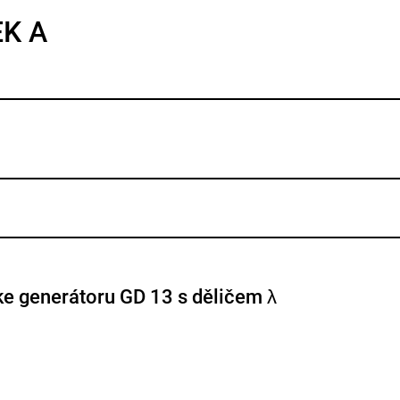
EK A
 ke generátoru GD 13 s děličem λ