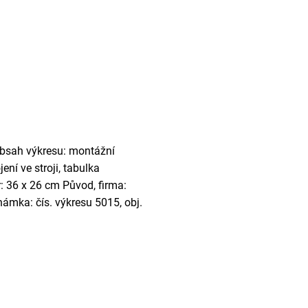
Obsah výkresu: montážní
ení ve stroji, tabulka
: 36 x 26 cm Původ, firma:
ámka: čís. výkresu 5015, obj.