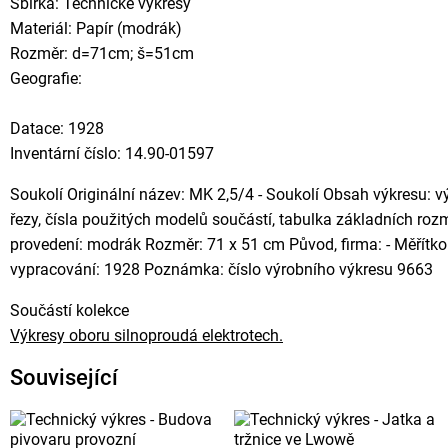
Sbírka: Technické výkresy
Materiál: Papír (modrák)
Rozměr: d=71cm; š=51cm
Geografie:
Datace: 1928
Inventární číslo: 14.90-01597
Soukolí Originální název: MK 2,5/4 - Soukolí Obsah výkresu: vý
řezy, čísla použitých modelů součástí, tabulka základních ro
provedení: modrák Rozměr: 71 x 51 cm Původ, firma: - Měřítko:
vypracování: 1928 Poznámka: číslo výrobního výkresu 9663
Součástí kolekce
Výkresy oboru silnoproudá elektrotech.
Související