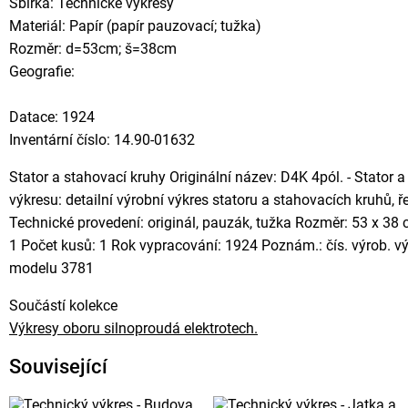
Sbírka: Technické výkresy
Materiál: Papír (papír pauzovací; tužka)
Rozměr: d=53cm; š=38cm
Geografie:
Datace: 1924
Inventární číslo: 14.90-01632
Stator a stahovací kruhy Originální název: D4K 4pól. - Stator
výkresu: detailní výrobní výkres statoru a stahovacích kruhů, ř
Technické provedení: originál, pauzák, tužka Rozměr: 53 x 38 c
1 Počet kusů: 1 Rok vypracování: 1924 Poznám.: čís. výrob. výk
modelu 3781
Součástí kolekce
Výkresy oboru silnoproudá elektrotech.
Související