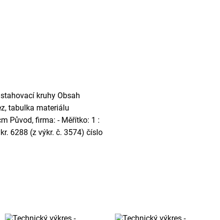
 a stahovací kruhy Obsah
ez, tabulka materiálu
m Původ, firma: - Měřítko: 1 :
r. 6288 (z výkr. č. 3574) číslo