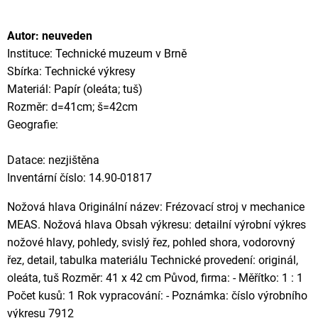
Autor: neuveden
Instituce: Technické muzeum v Brně
Sbírka: Technické výkresy
Materiál: Papír (oleáta; tuš)
Rozměr: d=41cm; š=42cm
Geografie:
Datace: nezjištěna
Inventární číslo: 14.90-01817
Nožová hlava Originální název: Frézovací stroj v mechanice
MEAS. Nožová hlava Obsah výkresu: detailní výrobní výkres
nožové hlavy, pohledy, svislý řez, pohled shora, vodorovný
řez, detail, tabulka materiálu Technické provedení: originál,
oleáta, tuš Rozměr: 41 x 42 cm Původ, firma: - Měřítko: 1 : 1
Počet kusů: 1 Rok vypracování: - Poznámka: číslo výrobního
výkresu 7912