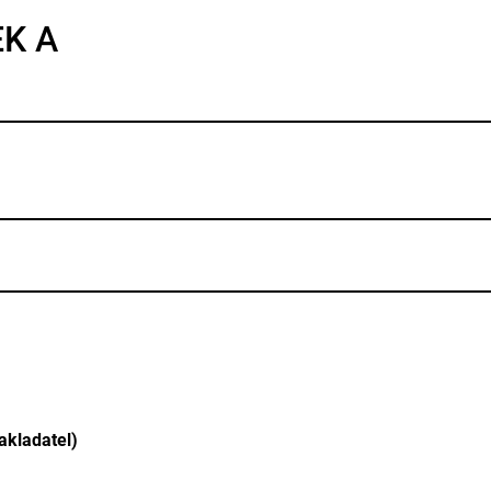
EK A
akladatel)