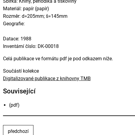
Sbírka: Knihy, periodika a tiskoviny
Materiál: papír (papír)
Rozměr: d=205mm; š=145mm
Geografie:
Datace: 1988
Inventární číslo: DK-00018
Celá publikace ve formátu pdf je pod odkazem níže.
Součástí kolekce
Digitalizované publikace z knihovny TMB
Související
(pdf)
předchozí