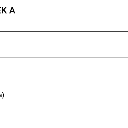
EK A
a)