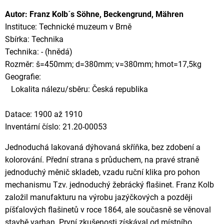
Autor: Franz Kolb´s Söhne, Beckengrund, Mähren
Instituce: Technické muzeum v Brně
Sbírka: Technika
Technika: - (hnědá)
Rozměr: š=450mm; d=380mm; v=380mm; hmot=17,5kg
Geografie:
Lokalita nálezu/sběru: Česká republika
Datace: 1900 až 1910
Inventární číslo: 21.20-00053
Jednoduchá lakovaná dýhovaná skříňka, bez zdobení a
kolorování. Přední strana s průduchem, na pravé straně
jednoduchý měnič skladeb, vzadu ruční klika pro pohon
mechanismu Tzv. jednoduchý žebrácký flašinet. Franz Kolb
založil manufakturu na výrobu jazýčkových a později
píšťalových flašinetů v roce 1864, ale současně se věnoval
stavbě varhan. První zkušenosti získával od místního