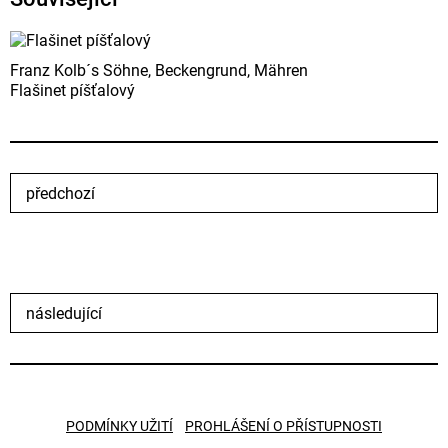
Franz Kolb´s Söhne, Beckengrund, Mähren
Flašinet píšťalový
předchozí
následující
PODMÍNKY UŽITÍ
PROHLÁŠENÍ O PŘÍSTUPNOSTI