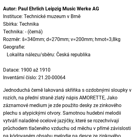
Autor: Paul Ehrlich Leipzig Music Werke AG
Instituce: Technické muzeum v Brně
Sbírka: Technika
Technika: - (černá)
Rozměr: š=340mm; d=270mm; v=200mm; hmot=3,8kg
Geografie:
Lokalita nálezu/sběru: Česká republika
Datace: 1900 až 1910
Inventární číslo: 21.20-00064
Jednoduchá černě lakovaná skříňka s ozdobnými sloupky v
rozích, na přední straně zlatý nápis AMORETTE, Jako
záznamové medium je zde použito desky ze zinkového
plechu s atypickými otvory. Samotnou hudební melodii
vytváří naladěné ocelové jazýčky, které se rozechvívají
průchodem tlačeného vzduchu od měchu v přímé závislosti
na kódovaném obsahu melodie na desce ze zinkového