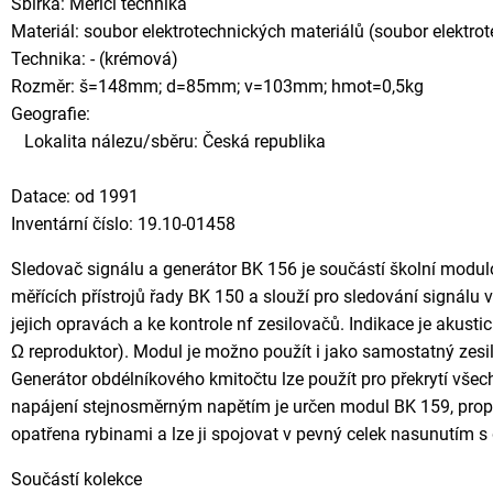
Sbírka: Měřící technika
Materiál: soubor elektrotechnických materiálů (soubor elektro
Technika: - (krémová)
Rozměr: š=148mm; d=85mm; v=103mm; hmot=0,5kg
Geografie:
Lokalita nálezu/sběru: Česká republika
Datace: od 1991
Inventární číslo: 19.10-01458
Sledovač signálu a generátor BK 156 je součástí školní modu
měřících přístrojů řady BK 150 a slouží pro sledování signálu 
jejich opravách a ke kontrole nf zesilovačů. Indikace je akus
Ω reproduktor). Modul je možno použít i jako samostatný zesi
Generátor obdélníkového kmitočtu lze použít pro překrytí vše
napájení stejnosměrným napětím je určen modul BK 159, propo
opatřena rybinami a lze ji spojovat v pevný celek nasunutím 
Součástí kolekce