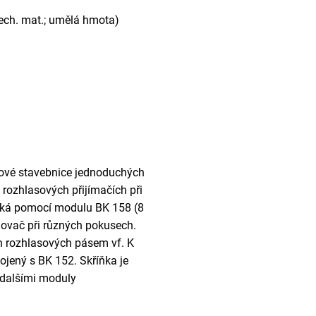
tech. mat.; umělá hmota)
lové stavebnice jednoduchých
v rozhlasových přijímačích při
tická pomocí modulu BK 158 (8
lovač při různých pokusech.
ch rozhlasových pásem vf. K
jený s BK 152. Skříňka je
s dalšími moduly