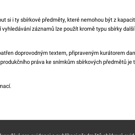
 si i ty sbírkové předměty, které nemohou být z kapacit
hledávání záznamů lze použít kromě typu sbírky další kat
opatřen doprovodným textem, připraveným kurátorem da
reprodukčního práva ke snímkům sbírkových předmětů je 
mací.