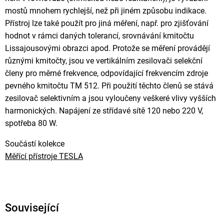
mostů mnohem rychlejší, než při jiném způsobu indikace.
Přístroj lze také použít pro jiná měření, např. pro zjišťování
hodnot v rámci daných tolerancí, srovnávání kmitočtu
Lissajousovými obrazci apod. Protože se měření provádějí
různými kmitočty, jsou ve vertikálním zesilovači selekční
členy pro měrné frekvence, odpovídající frekvencím zdroje
pevného kmitočtu TM 512. Při použití těchto členů se stává
zesilovač selektivním a jsou vyloučeny veškeré vlivy vyšších
harmonických. Napájení ze střídavé sítě 120 nebo 220 V,
spotřeba 80 W.
Součástí kolekce
Měřící přístroje TESLA
Související