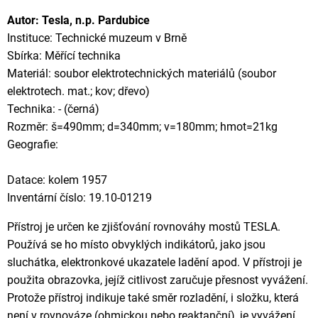
Autor: Tesla, n.p. Pardubice
Instituce: Technické muzeum v Brně
Sbírka: Měřící technika
Materiál: soubor elektrotechnických materiálů (soubor
elektrotech. mat.; kov; dřevo)
Technika: - (černá)
Rozměr: š=490mm; d=340mm; v=180mm; hmot=21kg
Geografie:
Datace: kolem 1957
Inventární číslo: 19.10-01219
Přístroj je určen ke zjišťování rovnováhy mostů TESLA.
Používá se ho místo obvyklých indikátorů, jako jsou
sluchátka, elektronkové ukazatele ladění apod. V přístroji je
použita obrazovka, jejíž citlivost zaručuje přesnost vyvážení.
Protože přístroj indikuje také směr rozladění, i složku, která
není v rovnováze (ohmickou nebo reaktanční), je vyvážení