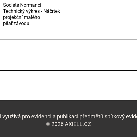
Société Normanci
Technický výkres - Náčrtek
projekční malého
pilař.závodu
l využívá pro evidenci a publikaci předmětů
sbírkový evi
© 2026 AXIELL.CZ