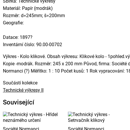
Sbírka: Technické výkresy
Materiál: Papír (modrák)
Rozměr: d=245mm; š=200mm
Geografie:
Datace: 1897?
Inventární číslo: 90.00-00702
Výkres - Kolo klikové. Obsah výkresu: Klikové kolo - 1pohled.v
Kopie -modrák. Rozměr: 245 x 200 mm Původ, firma: Société d
Normanci (?) Měřítko: 1 : 10 Počet kusů: 1 Rok vypracování: 
Součástí kolekce
Technické výkresy II
Související
Société Normanci
Société Normanci