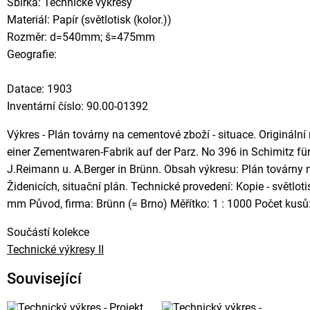
Sbírka: Technické výkresy
Materiál: Papír (světlotisk (kolor.))
Rozměr: d=540mm; š=475mm
Geografie:
Datace: 1903
Inventární číslo: 90.00-01392
Výkres - Plán továrny na cementové zboží - situace. Origináln
einer Zementwaren-Fabrik auf der Parz. No 396 in Schimitz für
J.Reimann u. A.Berger in Brünn. Obsah výkresu: Plán továrny 
Židenicích, situační plán. Technické provedení: Kopie - světlot
mm Původ, firma: Brünn (= Brno) Měřítko: 1 : 1000 Počet kusů
Součástí kolekce
Technické výkresy II
Související