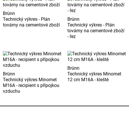
Brünn
Technický výkres - Plán
Brünn
továrny na cementové zboží
Technický výkres - Plán
továrny na cementové zboží
- řez
Brünn
Brünn
Technický výkres Minomet
Technický výkres Minomet
12 cm M16A - kleště
M16A - recipient s přípojkou
vzduchu