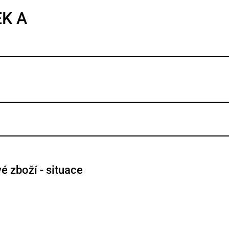
EK A
é zboží - situace