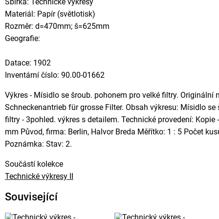
Sbírka: Technické výkresy
Materiál: Papír (světlotisk)
Rozměr: d=470mm; š=625mm
Geografie:
Datace: 1902
Inventární číslo: 90.00-01662
Výkres - Mísidlo se šroub. pohonem pro velké filtry. Originální
Schneckenantrieb für grosse Filter. Obsah výkresu: Mísidlo 
filtry - 3pohled. výkres s detailem. Technické provedení: Kopie 
mm Původ, firma: Berlin, Halvor Breda Měřítko: 1 : 5 Počet ku
Poznámka: Stav: 2.
Součástí kolekce
Technické výkresy II
Související