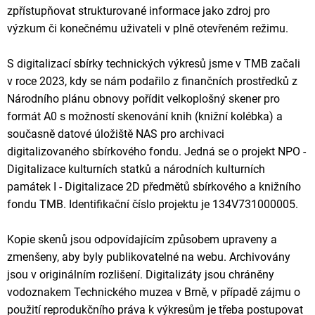
zpřístupňovat strukturované informace jako zdroj pro
výzkum či konečnému uživateli v plně otevřeném režimu.
S digitalizací sbírky technických výkresů jsme v TMB začali
v roce 2023, kdy se nám podařilo z finančních prostředků z
Národního plánu obnovy pořídit velkoplošný skener pro
formát A0 s možností skenování knih (knižní kolébka) a
současně datové úložiště NAS pro archivaci
digitalizovaného sbírkového fondu. Jedná se o projekt NPO -
Digitalizace kulturních statků a národních kulturních
památek I - Digitalizace 2D předmětů sbírkového a knižního
fondu TMB. Identifikační číslo projektu je 134V731000005.
Kopie skenů jsou odpovídajícím způsobem upraveny a
zmenšeny, aby byly publikovatelné na webu. Archivovány
jsou v originálním rozlišení. Digitalizáty jsou chráněny
vodoznakem Technického muzea v Brně, v případě zájmu o
použití reprodukčního práva k výkresům je třeba postupovat